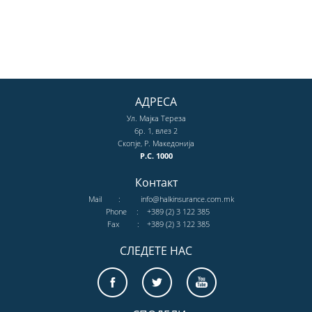
АДРЕСА
Ул. Мајка Тереза
бр. 1, влез 2
Скопје, Р. Македонија
P.C. 1000
Контакт
Mail
:
info@halkinsurance.com.mk
Phone
:
+389 (2) 3 122 385
Fax
:
+389 (2) 3 122 385
СЛЕДЕТЕ НАС