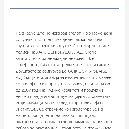
Не знаеме што не чека зад аголот. Но знаеме дека
одлуките што ги носиме денес можат да бидат
клучни за нашиот живот утре. Со осигурителните
полиси на ХАЛК ОСИГУРУВАЊЕ А.Д. Скопје
ЗА
ЗА
заштитите се од ненадејни невољи - Вие,
НАС
НАС
семејството, бизност и предметите што ги сакате...
ИНФОРМАЦИИ
ЗА
Друштвото за осигурување ХАЛК ОСИГУРУВАЊЕ
А.Д. Скопје е компанија за неживотно осигурување
НАС
ФИЛИЈАЛИ
со постојан раст, присутна на македонскиот пазар
ИНФОРМАЦИИ
од 2007 година Нудиме квалитетни продукти и
ШТЕТИ
високи стандарди во комуникацијата со клиентите -
ФИЛИЈАЛИ
индивидуалци, мали и средни претпријатија и
Е-
институции. Се стремиме кон зголемување на
ПОЛИСА
ШТЕТИ
нашето присуството на пазарот, постојано
адаптирајќи ја понудата кон динамиката на живот и
КОНТАКТ
Е-
работа во Македонија. Стручноста на преку 100-те