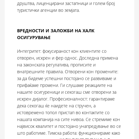
друштва, лиценцирани застапници и голем број
туристички агенции во земјата.
ВРЕДНОСТИ И ЗАЛОЖБИ НА ХАЛК
ОСИГУРУВАЊЕ
Интегритет: фокусираност кон клиентите со
отворен, искрен и фер однос. Доследна примена
на законската регулатива, прописите и
внатрешните правила. Отворени кон промените:
за да бидеме успешни постојано се развиваме и
прифаќаме промени. Ги слушаме реакциите на
нашите осигуреници и секогаш сме отворени за
искрен дијалог. Професионалност: гарантираме
дека секогаш ќе наидете на стручен, а
истовремено топол пристап во контактите со
нашата компанија на сите нивоа. Се стремиме кон
највисок квалитет и постојано унапредување во се
што работиме. Тимска работа: функционираме како