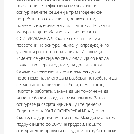
ПОЛИСА
вработени се рефлектира низ услугите и
осигурителните решенија прилагодени кон
КОНТАКТ
потребите на секој клиент, конкурентни,
применливи, ефикасни и исплатливи. Негувајќи
култура на доверба и успех, ние во ХАЛК
ОСИГУРУВАЊЕ А.Д. Скопје секогаш сме им
посветени на осигурениците, унапредувајќи го
угледот и растот на компанијата. Илјадници
клиенти се уверија во ова и одлучија со нас да
градат партнерски односи, на долги патеки...
Сакаме во овие несигурни времиња да им
помогнеме на луѓето да ја разберат потребата и да
се заштитат од ризици - себеси, семејството,
имотот и работата. Сакаме да Ви помогнеме да
живеете барем со една грижа помалку. Затоа,
осигурете ја својата иднина... уште денеска!
Седиштето на ХАЛК ОСИГУРУВАЊЕ А.Д. е во
Скопје, но дејствуваме низ цела Македонија преку
подружниците во 20-тина градови. Нашите
осигурителни продукти се нудат и преку брокерски