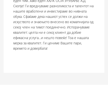
еден тим…како еден ХАЛК ОСИГУРУВАЊЕ А.Д.
Скопје! Ги вреднуваме разноликоста и талентот на
нашите вработени и инвестираме во нивната
обука. Сфаќаме дека нашиот успех се должи на
искуството и знаењето внесено во комапнијата од
секој член на тимот поединечно. Испорачуваме
квалитет: целта ни е секој клиент да добие
ефикасна услуга…и нешто повеќе! Тоа е нашата
мерка за квалитет. Ги цениме Вашите пари,
времето и довербата!