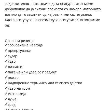
задолжително – што значи дека осигуреникот може
доброволно да ја склучи полисата со намера моторното
возило да го заштити од најразлични оштетувања.
Каско осигурување овозможува осигурително покритие
од:
ЗА
НАС
Основни ризици:
ИНФОРМАЦИИ
√ сообраќајна незгода
√ превртување
ФИЛИЈАЛИ
√ судар
√ удар
ШТЕТИ
√ лизгање
√ паѓање или удар со предмет
Е-
√ пожар
ПОЛИСА
√ надворешно термичко или хемиско дејство
√ удар на гром
КОНТАКТ
√ експлозија
√ луња
√ град
√ снежна лавина