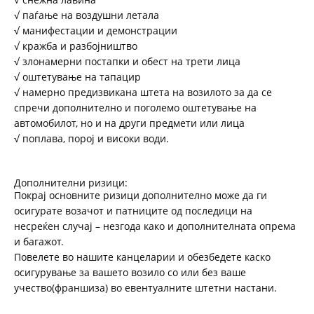
√ паѓање на воздушни летала
√ манифестации и демонстрации
√ кражба и разбојништво
√ злонамерни постапки и обест на трети лица
√ оштетување на тапацир
√ намерно предизвикана штета на возилото за да се
спречи дополнително и поголемо оштетување на
автомобилот, но и на други предмети или лица
√ поплава, порој и високи води.
Дополнителни ризици:
Покрај основните ризици дополнително може да ги
осигурате возачот и патниците од последици на
несреќен случај – незгода како и дополнителната опрема
и багажот.
Повелете во нашите канцеларии и обезбедете каско
осигурување за вашето возило со или без ваше
учество(франшиза) во евентуалните штетни настани.