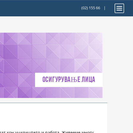
(02) 155 66
|
ОСИГУРУВАЊЕ ЛИЦА
 пат кон училиштетo и работа. Живееме многу