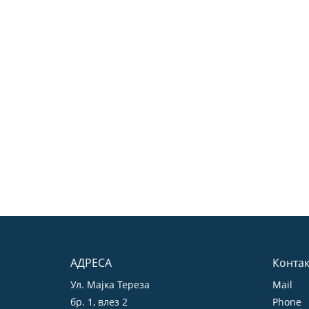
АДРЕСА
Контак
Ул. Мајка Тереза
Mail
бр. 1, влез 2
Phone