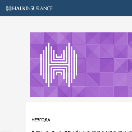
ЗА
НЕЗГОДА
НАС
Никогаш не знаеме кој е наредниот непредвидли