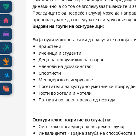
динамично, а со тоа се зголемуваат шансите и з
ИНФОРМАЦИИ
Последиците од несреќен случај може да направ
препорачуваме да поседувате осигурување од 
ФИЛИЈАЛИ
Видови на групи на осигуреници:
ШТЕТИ
Ви ја нуди можноста сами да одлучите во која г
Вработени
Ученици и студенти
Е-
Деца на предучилишна возраст
Членови на домаќинство
ПОЛИСА
Спортисти
Менаџерско осигурување
КОНТАКТ
Посетители на културно уметнички приредби
Гости во хотели и мотели
Патници во јавен превоз од незгода
Осигурително покритие во случај на:
Смрт како последица од несреќен случај
Инвалидитет - Трајна загуба на способноста 