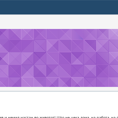
в и немил настан во животот! Што не чека дома, на работа, на