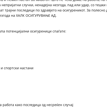
а непријатни случки, ненадејна незгода, пад или удар, со тешки
ат трајни последици по здравјето на осигуреникот. За полесно 
незгода на ХАЛК ОСИГУРУВАЊЕ АД.
рупа потенцијални осигуреници спаѓате:
 и спортски настани
за работа како последица од несреќен случај